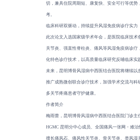
切，兼具住院周期短、康复快、安全可行等优势
考。
临床科研双驱动，持续提升风湿免疫病诊疗实力
此次论文入选国家级学术年会，是医院临床技术
关节炎、强直性脊柱炎、痛风等风湿免疫病诊疗
化特色诊疗技术，以高质量临床研究反哺临床实
未来，昆明博骨风湿病中西医结合医院将继续以
推广成熟微创联合诊疗技术，加强学术交流与科
多关节疼痛患者守护健康。
作者简介
梅雨蕾，昆明博骨风湿病中西医结合医院门诊主任
HGMC 昆明分中心成员、全国痛风一张网・难治
擅长痛风石、痛风性关节炎、骨关节炎、类风湿