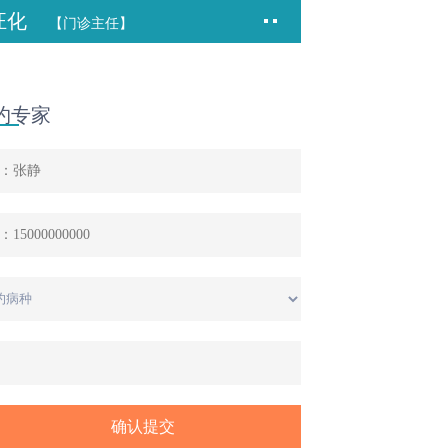
汪化
【门诊主任】
约专家