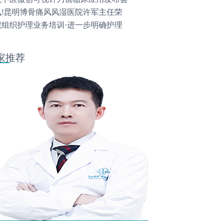
讯!昆明博骨痛风风湿医院许军主任荣
院组织护理业务培训·进一步明确护理
家推荐