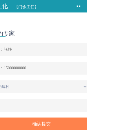
汪化
【门诊主任】
约专家