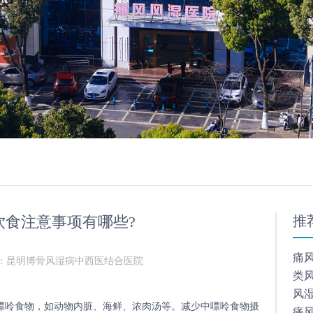
饮食注意事项有哪些?
推
痛
：昆明博骨风湿病中西医结合医院
类
风
呤食物，如动物内脏、海鲜、浓肉汤等。减少中嘌呤食物摄
痛